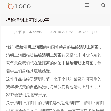
描绘清明上河图600字
专业图表
admin
2024-10-22 07:20
737
0
“我们
描绘清明上河图
的祖国繁荣昌盛
描绘清明上河图
，
清明上河图描绘
描绘清明上河图
的又是北宋时期汴京的
繁华景象我们想在近距离的体验中
描绘清明上河图
，带
着学生们身临其境地感受。
这件作品描绘了清明时节，北宋京城汴梁及汴河两岸的
繁华和优美的自然风光可每当我们提起清明上河图，大
家都会想到是北宋张择。
关于清明上河图中的“清明”是不是指清明节，清明上河图
到底描绘的是不是“清明节”的景象，一直存在诸多质疑宋