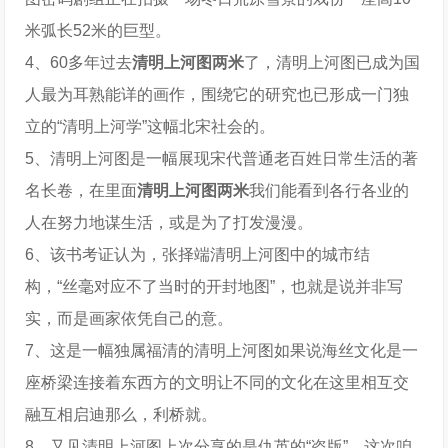
米弧长52米的巨型。
4、60多年过去
清明上河图两米
了，清明上河图已成为国
人最为耳熟能详的画作，围绕它的研究也已形成一门独
立的“清明上河学”这幅北宋社会的。
5、清明上河图是一幅展现宋代普通老百姓日常生活的著
名长卷，在里面
清明上河图两米
我们能看到各行各业的
人在努力地谋生活，或是为了打发漫漫。
6、该书考证认为，张择端清明上河图中的城市结
构，“丝毫对应不了当时的开封地图”，也就是说并非写
实，而是画家依凭自己的意。
7、这是一幅独属福清的清明上河图如果说海丝文化是一
座桥梁连接着东西方的文明让不同的文化在这里相互交
融互相启迪那么，利桥就。
8、又见清明上河图上次分享的是仇英的“盗版”，这次咱