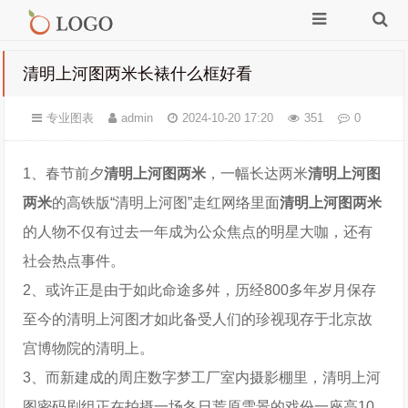
清明上河图两米长裱什么框好看
专业图表
admin
2024-10-20 17:20
351
0
1、春节前夕
清明上河图两米
，一幅长达两米
清明上河图
两米
的高铁版“清明上河图”走红网络里面
清明上河图两米
的人物不仅有过去一年成为公众焦点的明星大咖，还有
社会热点事件。
2、或许正是由于如此命途多舛，历经800多年岁月保存
至今的清明上河图才如此备受人们的珍视现存于北京故
宫博物院的清明上。
3、而新建成的周庄数字梦工厂室内摄影棚里，清明上河
图密码剧组正在拍摄一场冬日荒原雪景的戏份一座高10