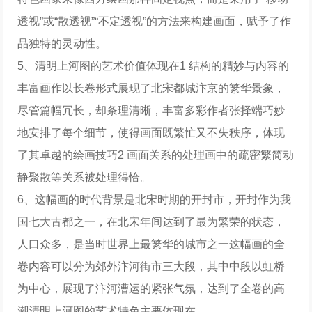
透视”或“散透视”“不定透视”的方法来构建画面，赋予了作
品独特的灵动性。
5、清明上河图的艺术价值体现在1 结构的精妙与内容的
丰富画作以长卷形式展现了北宋都城汴京的繁华景象，
尽管篇幅冗长，却条理清晰，丰富多彩作者张择端巧妙
地安排了每个细节，使得画面既繁忙又不失秩序，体现
了其卓越的绘画技巧2 画面关系的处理画中的疏密繁简动
静聚散等关系被处理得恰。
6、这幅画的时代背景是北宋时期的开封市，开封作为我
国七大古都之一，在北宋年间达到了最为繁荣的状态，
人口众多，是当时世界上最繁华的城市之一这幅画的全
卷内容可以分为郊外汴河街市三大段，其中中段以虹桥
为中心，展现了汴河漕运的紧张气氛，达到了全卷的高
潮清明上河图的艺术特色主要体现在。