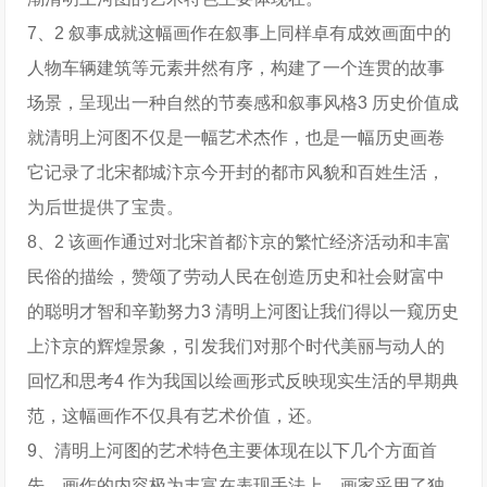
7、2 叙事成就这幅画作在叙事上同样卓有成效画面中的
人物车辆建筑等元素井然有序，构建了一个连贯的故事
场景，呈现出一种自然的节奏感和叙事风格3 历史价值成
就清明上河图不仅是一幅艺术杰作，也是一幅历史画卷
它记录了北宋都城汴京今开封的都市风貌和百姓生活，
为后世提供了宝贵。
8、2 该画作通过对北宋首都汴京的繁忙经济活动和丰富
民俗的描绘，赞颂了劳动人民在创造历史和社会财富中
的聪明才智和辛勤努力3 清明上河图让我们得以一窥历史
上汴京的辉煌景象，引发我们对那个时代美丽与动人的
回忆和思考4 作为我国以绘画形式反映现实生活的早期典
范，这幅画作不仅具有艺术价值，还。
9、清明上河图的艺术特色主要体现在以下几个方面首
先，画作的内容极为丰富在表现手法上，画家采用了独