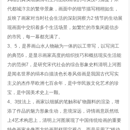
代都城汴京的繁华景象，画面中的细节描写栩栩如生，
反映了画家对当时社会生活的深刻洞察力2 情节的生动展
现画面中交织着多个生活场景，如繁忙的市集闲庭信步
的市民，每一幕都充满了。
3、5，是界画山水人物融为一体的以工带写，以写润工
的典范6，是显示画家高度的组织技巧和概括现实生活能
力的范例7，是研究宋代社会的综合形象史料清明上河图
是闻名世界的绢本白描淡色长卷风俗画是我国古代写实
主义的杰作早欧洲七百余年，是中华民族文化艺术的珍
宝，是中国美术史上一颗。
4、3技法上，画家以细腻的笔触和矿物颜料的渲染，增
添了作品的魅力形象生动，意境深远，诗情画意跃然纸
上4艺术构思上，清明上河图展现了中国传统绘画的重要
特色画家未像西方绘画那样固定视点，而是采用了“移动