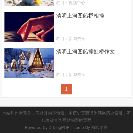
栏目：
视频中心
清明上河图船桥相撞
栏目：
新闻资讯
清明上河图船撞虹桥作文
栏目：
新闻资讯
1
本站和作者无关，不对其内容负责。本历史页面谨为网络历史索引，不
代表被查询网站的即时页面
Powered By
Z-BlogPHP
Theme By
前端老白