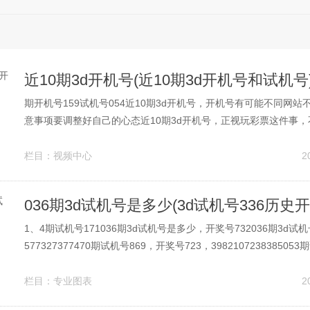
近10期3d开机号(近10期3d开机号和试机号
期开机号159试机号054近10期3d开机号，开机号有可能不同网
意事项要调整好自己的心态近10期3d开机号，正视玩彩票这件事
最后耽误了自己，也拖累了亲人朋友。 近10期3d开机号数据~家
析奇偶走势近十期奇偶比1911，奇数出号优势，上期偶奇奇开出
栏目：
视频中心
2
优势组...
1、4期试机号171036期3d试机号是多少，开奖号732036期3d试机
577327377470期试机号869，开奖号723，398210723838505
奖号327，262564327417447福彩3D投注规则 3D投注者可在。 
4，35，那么数字就要有两个...
栏目：
专业图表
2