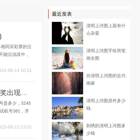
最近发表
清明上河图上面有什
么杂耍
)
站不相同买彩票的注
清明上河图手绘简笔
，不能沉溺其中，
画全图
彩网期预测走势分
，接下来建议奇数
023-08-14 10:01
仿清明上河图的近代
画家
036期3d试机号是多少(3d试机号336历史开奖出现情况)
清明上河图原件多少
号是多少，3245
钱
3期试机号381，开
2、分别有26，4
刺绣的清明上河图多
023-08-12 23:01
少钱