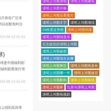
清明上河图原唱
清明上河图建筑
清明上河图河南
清明上河图全景图片
图表只有在广泛专
清明上河图文字
清明上河图潮流
所以在配色时注
3d跨度走势图
清明上河图间谍
而不是分散注意
开设置下拉菜单，
023-08-12 01:01
清明上河图纯音乐
北京故宫的清明上河图
清明上河图秘密
)
清明上河图现在在哪
色球是中国福利彩
清明上河图脚店
清明上河图有多长
国福利彩票发行管
清明上河图哪一年
清明上河图故宫
透型”福利彩票2
清明上河图酷狗
清明上河图路线
每周二周四周日
023-08-12 01:00
清明上河图桥
仇英与清明上河图
清明上河图电视剧
站上找到瓜田李