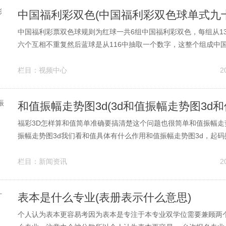
中国福利彩票双色球规则为红球一共6组中国福利彩双色，每组从1
六个互相不重复然后蓝球是从116中抽取一个数字，这整个组成中
色球双色球投注区分为红色球号码区和蓝色球号码区，红色球号码区
个号。 中奖规则规则在网上都可以看到，奖金也是根据规则来的买
栏目：
视频中心
2
是在手机的软件上...
和值振幅走势图3d(3d和值振幅走势图3d和
福彩3D怎样算和值简单准确要搞清楚这个问题也很简单和值振幅走
振幅走势图3d我们看和值具体有什么作用和值振幅走势图3d，起
码和值振幅走势图3d的联系点，能找到关联点，那么从一定程度就
的方法那和值有什么用呢实际上在3D和排列三中，所谓。 这里特别
栏目：
新闻资讯
2
选趋势图一标准“...
表本是什么专业(表册表示什么意思)
个人认为表本更容易考因为表本是专注于本专业双学位需要兼顾两