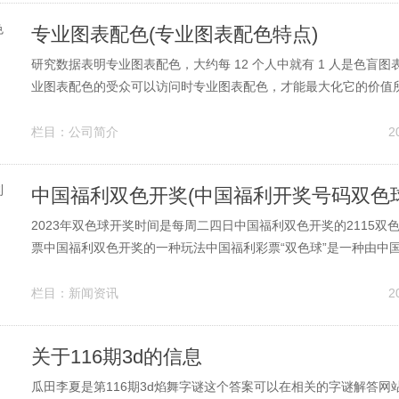
专业图表配色(专业图表配色特点)
研究数据表明专业图表配色，大约每 12 个人中就有 1 人是色盲
业图表配色的受众可以访问时专业图表配色，才能最大化它的价值
意以下几个方面确保排版准确传达信息，并帮助用户专注于数据，
力注意以下几点标专业图表配色；1右键需要更改的目标图表，打
栏目：
公司简介
2
在下拉菜单中点击设置绘...
中国福利双色开奖(中国福利开奖号码双色球
2023年双色球开奖时间是每周二四日中国福利双色开奖的2115双
票中国福利双色开奖的一种玩法中国福利彩票“双色球”是一种由中
理中心统一组织发行中国福利双色开奖，在全国销售联合发行的“乐
023年中国福利双色开奖，双色球的开奖。 中国福利彩票双色球是
栏目：
新闻资讯
2
晚上九点十五...
关于116期3d的信息
瓜田李夏是第116期3d焰舞字谜这个答案可以在相关的字谜解答网