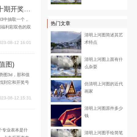
中国福利彩双色(中国福利彩双色球单式九十期开奖号码)
33中抽取一个，
热门文章
国福利彩双色的双
由133共三十三
清明上河图简述其艺
的话现在一般都
术特点
023-08-12 16:01
清明上河图上面有什
值图)
么杂耍
势图3d，那和值
码找到它和开奖号
仿清明上河图的近代
上可以找到其中
画家
介绍几种3D组
023-08-12 15:31
清明上河图原件多少
钱
个专业表本是什
清明上河图手绘简笔