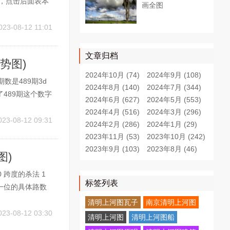
，点击后面表本
画全图
和相近专业外的工
专业，如果专业
023-08-12 11:01
文章归档
势图)
2024年10月 (74)
2024年9月 (108)
数是489期3d
2024年8月 (140)
2024年7月 (344)
489期这个数字
2024年6月 (627)
2024年5月 (553)
遗漏300期以
2024年4月 (516)
2024年3月 (296)
楚这个问题也很简
023-08-12 09:31
2024年2月 (286)
2024年1月 (29)
2023年11月 (53)
2023年10月 (242)
2023年9月 (103)
2023年8月 (46)
图)
 跨度的杀法 1
标签列表
一位的具体路数
如分析后认为下期
清明上河图瓦子
南京清明上河图
3，跨度是3，如
023-08-12 03:30
清明上河图
清明上河图船