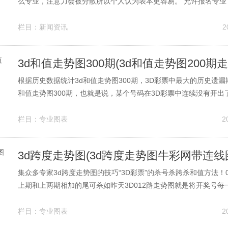
么专业，注意力会被分散所以个人认为表本更容易。 允许报名专业
是什么专业的选择，会出现3个选项本专业，相近专业，除本专业
科管理或经济如果您的专业在专业对照表本专业中可以直接选择本
栏目：
新闻资讯
2
对照表中没有但属于相近专业的...
3d和值走势图300期(3d和值走势图200期走
根据历史数据统计3d和值走势图300期，3D彩票中最大的历史遗漏期
和值走势图300期，也就是说，某个号码在3D彩票中连续没有开出了
虽然看起来很大，但是在3D彩票的历史开奖记录中，出现了多次连续
上的情况这也说明了在彩票。 福彩3D怎样算和值简单准确要搞清
栏目：
专业图表
2
单，那...
3d跨度走势图(3d跨度走势图牛彩网带连线
集众多专家3d跨度走势图的技巧“3D彩票”的杀号杀跨杀和值方法！0
上期和上两期相加的尾可杀如昨天3D012路走势图就是将开奖号每
进行分析3d跨度走势图，看下一期会出什么路3d跨度走势图，比
可能出212路3d跨度走势图，那么就。 把开奖号码如143，用41=
栏目：
专业图表
2
3...