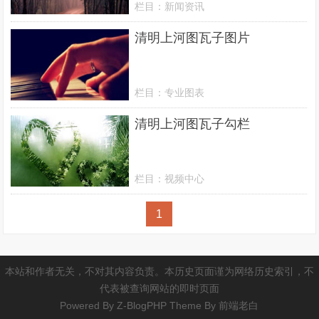
栏目：
新闻资讯
清明上河图瓦子图片
栏目：
专业图表
清明上河图瓦子勾栏
栏目：
视频中心
1
本站和作者无关，不对其内容负责。本历史页面谨为网络历史索引，不
代表被查询网站的即时页面
Powered By
Z-BlogPHP
Theme By
前端老白