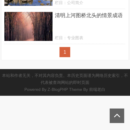
栏目：
公司简介
清明上河图桥北头的情景成语
栏目：
专业图表
1
本站和作者无关，不对其内容负责。本历史页面谨为网络历史索引，不
代表被查询网站的即时页面
Powered By
Z-BlogPHP
Theme By
前端老白