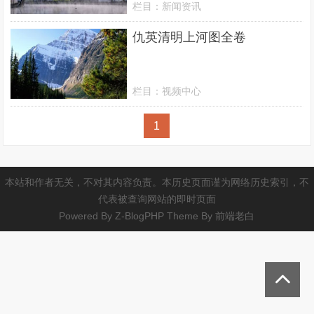
栏目：
新闻资讯
仇英清明上河图全卷
栏目：
视频中心
1
本站和作者无关，不对其内容负责。本历史页面谨为网络历史索引，不
代表被查询网站的即时页面
Powered By
Z-BlogPHP
Theme By
前端老白