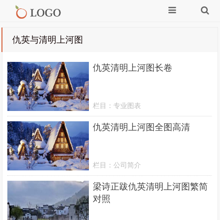
仇英与清明上河图
仇英清明上河图长卷
栏目：
专业图表
仇英清明上河图全图高清
栏目：
公司简介
梁诗正跋仇英清明上河图繁简
对照