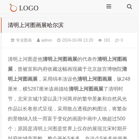
清明上河图画展哈尔滨
专业图表
admin
2024-10-09 13:20
191
0
清明上河图是他
清明上河图画展
的代表作
清明上河图画
展
，曾被宣和内府收藏这幅画现藏于北京故宫博物院
清
明上河图画展
，采用绢本淡设色
清明上河图画展
，纵248
厘米，横5287厘米该画描绘
清明上河图画展
了清明时
节，北宋京城汴梁以及汴河两岸的繁华景象和自然风光
作品以长卷形式呈现，采用散点透视的构图法，将繁杂
的景物纳入统一而富于变化的画面中画中人物超过500
个；原因是清明上河图是世界上仅存的展现北宋时期开
封府的城市面貌，整个画长5米多，在这个5米多的画卷