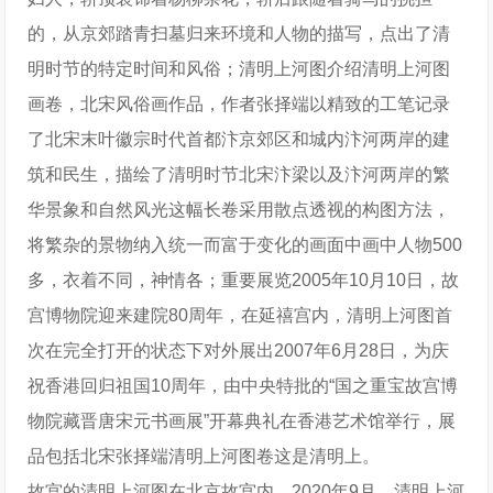
的，从京郊踏青扫墓归来环境和人物的描写，点出了清
明时节的特定时间和风俗；清明上河图介绍清明上河图
画卷，北宋风俗画作品，作者张择端以精致的工笔记录
了北宋末叶徽宗时代首都汴京郊区和城内汴河两岸的建
筑和民生，描绘了清明时节北宋汴梁以及汴河两岸的繁
华景象和自然风光这幅长卷采用散点透视的构图方法，
将繁杂的景物纳入统一而富于变化的画面中画中人物500
多，衣着不同，神情各；重要展览2005年10月10日，故
宫博物院迎来建院80周年，在延禧宫内，清明上河图首
次在完全打开的状态下对外展出2007年6月28日，为庆
祝香港回归祖国10周年，由中央特批的“国之重宝故宫博
物院藏晋唐宋元书画展”开幕典礼在香港艺术馆举行，展
品包括北宋张择端清明上河图卷这是清明上。
故宫的清明上河图在北京故宫内，2020年9月，清明上河