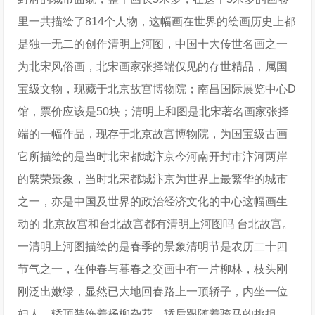
里一共描绘了814个人物，这幅画在世界的绘画历史上都
是独一无二的创作清明上河图，中国十大传世名画之一
为北宋风俗画，北宋画家张择端仅见的存世精品，属国
宝级文物，现藏于北京故宫博物院；南昌国际展览中心D
馆，票价应该是50块；清明上和图是北宋著名画家张择
端的一幅作品，现存于北京故宫博物院，为国宝级古画
它所描绘的是当时北宋都城汴京今河南开封市汴河两岸
的繁荣景象，当时北宋都城汴京为世界上最繁华的城市
之一，亦是中国及世界的政治经济文化的中心这幅画生
动的 北京故宫和台北故宫都有清明上河图吗 台北故宫。
一清明上河图描绘的是春季的景象清明节是农历二十四
节气之一，在仲春与暮春之交画中有一片柳林，枝头刚
刚泛出嫩绿，显然已大地回春路上一顶轿子，内坐一位
妇人，轿顶装饰着杨柳杂花，轿后跟随着骑马的挑担