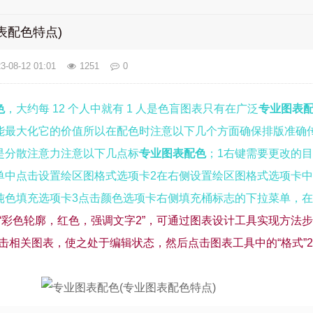
表配色特点)
3-08-12 01:01
1251
0
色
，大约每 12 个人中就有 1 人是色盲图表只有在广泛
专业图表
能最大化它的价值所以在配色时注意以下几个方面确保排版准确
是分散注意力注意以下几点标
专业图表配色
；1右键需要更改的
单中点击设置绘区图格式选项卡2在右侧设置绘区图格式选项卡
纯色填充选项卡3点击颜色选项卡右侧填充桶标志的下拉菜单，
置为“彩色轮廓，红色，强调文字2”，可通过图表设计工具实现方法
点击相关图表，使之处于编辑状态，然后点击图表工具中的“格式”