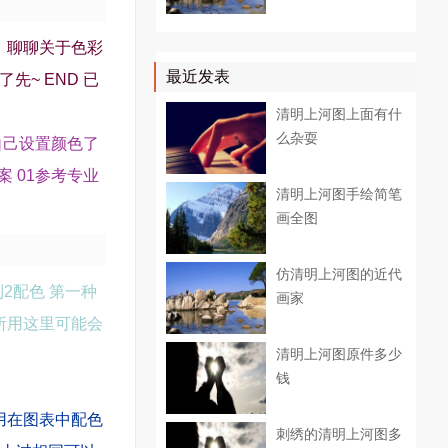
，聊聊关于色彩
最近发表
先~ END 已
清明上河图上面有什
么杂耍
自己设置颜色了
 01参考专业
清明上河图手绘简笔
画全图
仿清明上河图的近代
原则2配色 第一种
画家
所用这里可能会
清明上河图原件多少
钱
用在图表中配色
刺绣的清明上河图多