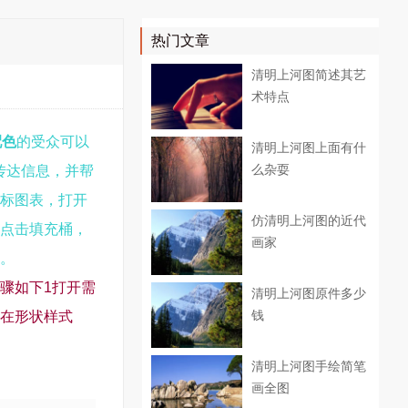
热门文章
清明上河图简述其艺
术特点
配色
的受众可以
清明上河图上面有什
么杂耍
传达信息，并帮
目标图表，打开
仿清明上河图的近代
中点击填充桶，
画家
在。
步骤如下1打开需
清明上河图原件多少
钱
2在形状样式
清明上河图手绘简笔
画全图