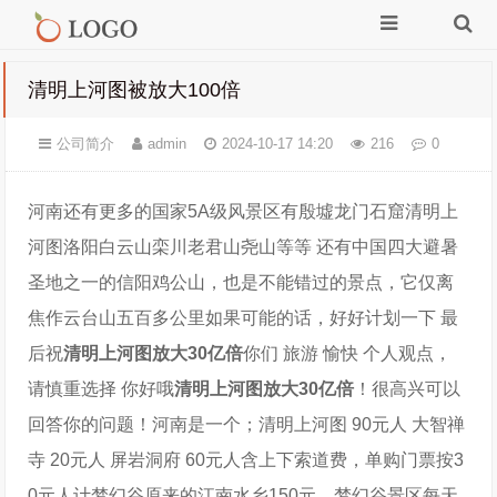
清明上河图被放大100倍
公司简介
admin
2024-10-17 14:20
216
0
河南还有更多的国家5A级风景区有殷墟龙门石窟清明上
河图洛阳白云山栾川老君山尧山等等 还有中国四大避暑
圣地之一的信阳鸡公山，也是不能错过的景点，它仅离
焦作云台山五百多公里如果可能的话，好好计划一下 最
后祝
清明上河图放大30亿倍
你们 旅游 愉快 个人观点，
请慎重选择 你好哦
清明上河图放大30亿倍
！很高兴可以
回答你的问题！河南是一个；清明上河图 90元人 大智禅
寺 20元人 屏岩洞府 60元人含上下索道费，单购门票按3
0元人计梦幻谷原来的江南水乡150元，梦幻谷景区每天