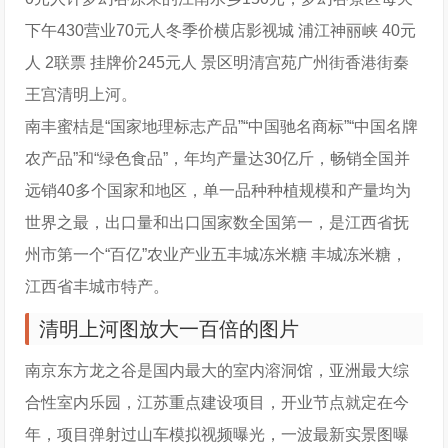
下午430营业70元人冬季价横店影视城 浦江神丽峡 40元
人 2联票 挂牌价245元人 景区明清宫苑广州街香港街秦
王宫清明上河。
南丰蜜桔是“国家地理标志产品”“中国驰名商标”“中国名牌
农产品”和“绿色食品”，年均产量达30亿斤，畅销全国并
远销40多个国家和地区，单一品种种植规模和产量均为
世界之最，出口量和出口国家数全国第一，是江西省抚
州市第一个“百亿”农业产业五丰城冻米糖 丰城冻米糖，
江西省丰城市特产。
清明上河图放大一百倍的图片
南京东方龙之谷是国内最大的室内溶洞馆，亚洲最大综
合性室内乐园，江苏重点建设项目，开业节点就定在今
年，项目弹射过山车模拟视频曝光，一波最新实景图曝