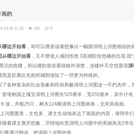
方画的
4-10-16 11:20
191
0
从哪边开始看
，却可以诱发读者想像出一幅跟清明上河图相似的
图从哪边开始看
，又不禁使人感到怅然 3高潮阶段危楼的出现 因
接霄汉的危楼，所以楼的形状看得格外清楚，连楼外天空也显现
清
感觉是距离比先前的城郭缩短了一些更为特殊的。
写了各种复杂的社会形象和民俗风貌清明上河图这一不朽杰作，无
皆堪称国之瑰宝清明上河图长525厘米，宽255厘米，其中计有
子8 顶，舟船25只，树木124棵清明上河图画卷，北宋风俗画。
明上河图图美，文也美，课文生动地表达了画面的内容，请同学
并随着课文展开想象，尽情地欣赏清明上河图中的美丽风光2学
我们要通过朗读，把清明上河图的美。