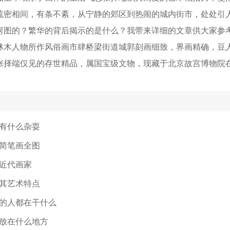
疏密相间，有条不紊，从宁静的郊区到热闹的城内街市，处处引
河图的？繁华的背后揭示的是什么？我带来详细的文章供大家参考
林木人物所作风俗画市肆桥梁街道城郭刻画细致，界画精确，豆
张择端仅见的存世精品，属国宝级文物，现藏于北京故宫博物院
有什么杂耍
简笔画全图
近代画家
其艺术特点
的人都在干什么
放在什么地方