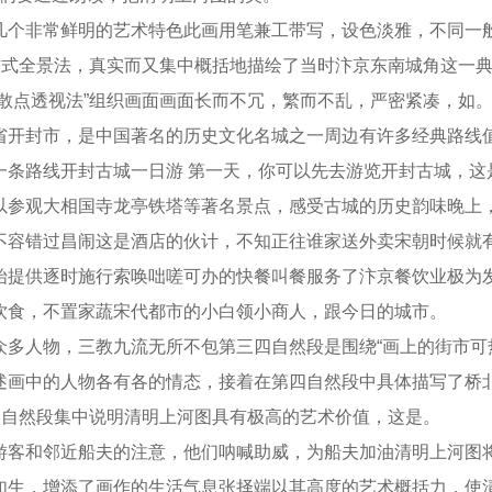
几个非常鲜明的艺术特色此画用笔兼工带写，设色淡雅，不同一
鸟瞰式全景法，真实而又集中概括地描绘了当时汴京东南城角这一
“散点透视法”组织画面画面长而不冗，繁而不乱，严密紧凑，如
省开封市，是中国著名的历史文化名城之一周边有许多经典路线
一条路线开封古城一日游 第一天，你可以先去游览开封古城，这
以参观大相国寺龙亭铁塔等著名景点，感受古城的历史韵味晚上
不容错过昌闹这是酒店的伙计，不知正往谁家送外卖宋朝时候就
始提供逐时施行索唤咄嗟可办的快餐叫餐服务了汴京餐饮业极为
饮食，不置家蔬宋代都市的小白领小商人，跟今日的城市。
众多人物，三教九流无所不包第三四自然段是围绕“画上的街市可
述画中的人物各有各的情态，接着在第四自然段中具体描写了桥
至四自然段集中说明清明上河图具有极高的艺术价值，这是。
游客和邻近船夫的注意，他们呐喊助威，为船夫加油清明上河图
如生，增添了画作的生活气息张择端以其高度的艺术概括力，使