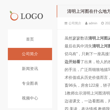
清明上河图在什么地
公司简介
admin
202
虽然寥寥数语
清明上河图
首页
最后在风中消失
清明上河
公司简介
切乌有”，只剩下一座高
边开始看
了出来，给人的
新闻资讯
的手法，广泛而细致地描
术价值或从历史价值而言，
专业图表
畜96头，房舍122座，轿
1教师出示清明上河图清
视频中心
边读课文，一边看图画，
四 美读，表达情感 教师