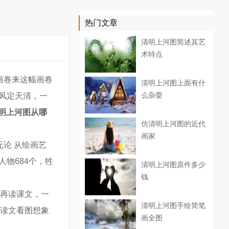
热门文章
清明上河图简述其艺
术特点
画卷来这幅画卷
清明上河图上面有什
么杂耍
“风定天清，一
明上河图从哪
仿清明上河图的近代
画家
论 从绘画艺
人物684个，牲
清明上河图原件多少
钱
们再读课文，一
清明上河图手绘简笔
生读文看图想象
画全图