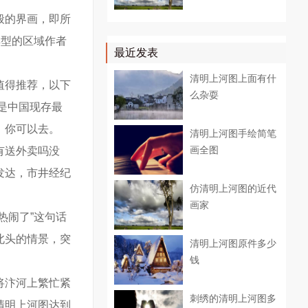
般的界画，即所
典型的区域作者
最近发表
。
清明上河图上面有什
值得推荐，以下
么杂耍
是中国现存最
，你可以去。
清明上河图手绘简笔
画全图
有送外卖吗没
发达，市井经纪
仿清明上河图的近代
画家
热闹了”这句话
北头的情景，突
清明上河图原件多少
钱
将汴河上繁忙紧
刺绣的清明上河图多
清明上河图达到