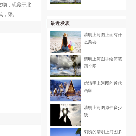
文物，现藏于北
式，采。
最近发表
清明上河图上面有什
么杂耍
清明上河图手绘简笔
画全图
仿清明上河图的近代
画家
清明上河图原件多少
钱
刺绣的清明上河图多