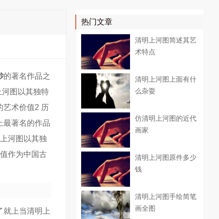
热门文章
清明上河图简述其艺
术特点
钞
的著名作品之
清明上河图上面有什
么杂耍
上河图以其独特
艺术价值2 历
仿清明上河图的近代
上最著名的作品
画家
明上河图以其独
价值作为中国古
清明上河图原件多少
钱
清明上河图手绘简笔
画全图
了就上当清明上