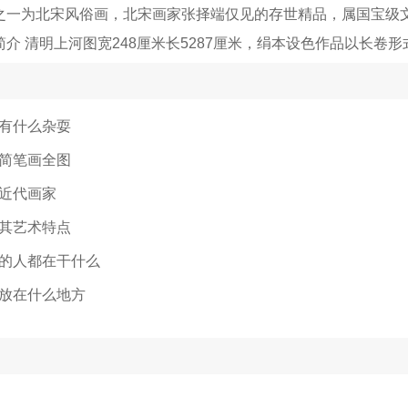
之一为北宋风俗画，北宋画家张择端仅见的存世精品，属国宝级
介 清明上河图宽248厘米长5287厘米，绢本设色作品以长卷形
有什么杂耍
简笔画全图
近代画家
其艺术特点
的人都在干什么
放在什么地方