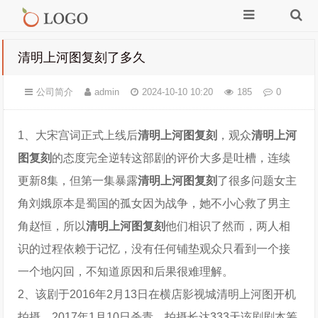
清明上河图复刻了多久
公司简介
admin
2024-10-10 10:20
185
0
1、大宋宫词正式上线后
清明上河图复刻
，观众
清明上河
图复刻
的态度完全逆转这部剧的评价大多是吐槽，连续
更新8集，但第一集暴露
清明上河图复刻
了很多问题女主
角刘娥原本是蜀国的孤女因为战争，她不小心救了男主
角赵恒，所以
清明上河图复刻
他们相识了然而，两人相
识的过程依赖于记忆，没有任何铺垫观众只看到一个接
一个地闪回，不知道原因和后果很难理解。
2、该剧于2016年2月13日在横店影视城清明上河图开机
拍摄，2017年1月10日杀青，拍摄长达333天该剧剧本筹