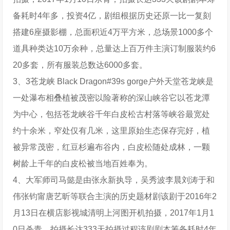
备耗时4年多，投资4亿，剧组根据历史还原一比一复刻
搭建6座摄影棚，总面积近4万平方米，总场景1000多个
道具种类达10万余种，总量达上百万件主演订制服装约6
20多套，所有服装总数达6000多套。
3、3苍龙峡 Black Dragon#39s gorge户外天堂苍龙峡是
一处瀑布相叠植被茂密以险著称的深山峡谷它以苍龙潭
为中心，包括苍龙峡谷千年白皮松古村落等峡谷最宽处
约十余米，窄处仅有几米，这里原始生态保存完好，植
被异常茂密，红豆杉遍布谷内，白皮松随处成林，一颗
树龄上千年的白皮松被当地百姓奉为。
4、大军师司马懿是由张永新执导，吴秀波李晨刘涛于和
伟张钧甯唐艺昕等联合主演的历史题材剧该剧于2016年2
月13日在横店影视城清明上河图开机拍摄，2017年1月1
0日杀青，拍摄长达333天拍摄过程该剧剧本筹备耗时4年