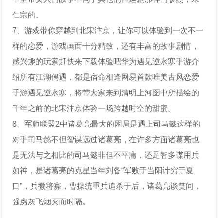
仁宗的。
7、游戏带你穿越到北宋汴京，让你可以体验到一次不一
样的恋爱，游戏画面十分精致，还有丰富的故事剧情，
感兴趣的玩家赶快来下载体验吧华为遇见逆水寒手游介
绍所有江湖偶遇，都是宿命相逢网易首款唯美古风恋爱
手游遇见逆水寒，将带大家来到清明上河图中所描绘的
千年之前的北宋汴京体验一场跨越时空的甜蜜。
8、军师联盟2中诸葛亮最大的困局是遇上司马懿这样的
对手司马懿不但智谋远过诸葛亮，在许多方面诸葛亮也
是无法与之相比的司马懿非但不平庸，还足智多谋用兵
如神，是诸葛亮的克星当年刘备“军败于当阳计穷于夏
口”，兵微将寡，曹操统重兵追杀于后，诸葛亮谈笑间，
强虏灰飞烟灭而时隔。