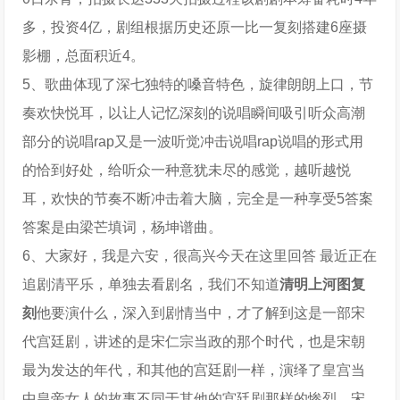
多，投资4亿，剧组根据历史还原一比一复刻搭建6座摄
影棚，总面积近4。
5、歌曲体现了深七独特的嗓音特色，旋律朗朗上口，节
奏欢快悦耳，以让人记忆深刻的说唱瞬间吸引听众高潮
部分的说唱rap又是一波听觉冲击说唱rap说唱的形式用
的恰到好处，给听众一种意犹未尽的感觉，越听越悦
耳，欢快的节奏不断冲击着大脑，完全是一种享受5答案
答案是由梁芒填词，杨坤谱曲。
6、大家好，我是六安，很高兴今天在这里回答 最近正在
追剧清平乐，单独去看剧名，我们不知道
清明上河图复
刻
他要演什么，深入到剧情当中，才了解到这是一部宋
代宫廷剧，讲述的是宋仁宗当政的那个时代，也是宋朝
最为发达的年代，和其他的宫廷剧一样，演绎了皇宫当
中皇帝女人的故事不同于其他的宫廷剧那样的惨烈，宋