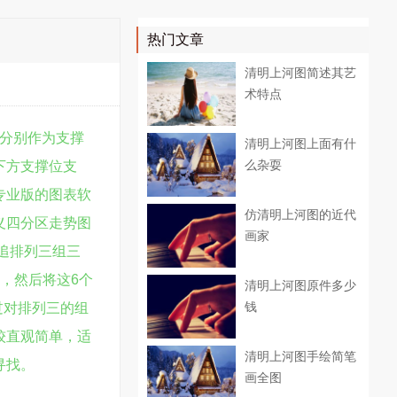
热门文章
清明上河图简述其艺
术特点
分别作为支撑
清明上河图上面有什
么杂耍
下方支撑位支
专业版的图表软
仿清明上河图的近代
义四分区走势图
画家
追排列三组三
，然后将这6个
清明上河图原件多少
钱
过对排列三的组
较直观简单，适
清明上河图手绘简笔
寻找。
画全图