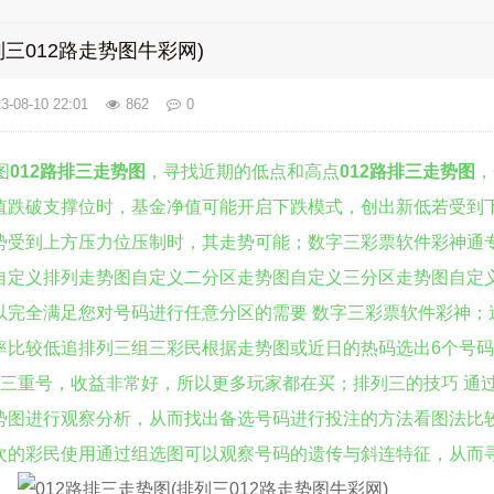
列三012路走势图牛彩网)
3-08-10 22:01
862
0
图
012路排三走势图
，寻找近期的低点和高点
012路排三走势图
，
值跌破支撑位时，基金净值可能开启下跌模式，创出新低若受到
势受到上方压力位压制时，其走势可能；数字三彩票软件彩神通
自定义排列走势图自定义二分区走势图自定义三分区走势图自定
以完全满足您对号码进行任意分区的需要 数字三彩票软件彩神；
率比较低追排列三组三彩民根据走势图或近日的热码选出6个号码
的三重号，收益非常好，所以更多玩家都在买；排列三的技巧 通
势图进行观察分析，从而找出备选号码进行投注的方法看图法比
次的彩民使用通过组选图可以观察号码的遗传与斜连特征，从而