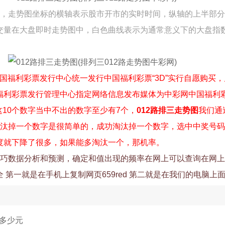
面，走势图坐标的横轴表示股市开市的实时时间，纵轴的上半部
交量在大盘即时走势图中，白色曲线表示为通常意义下的大盘指
。
由中国福利彩票发行中心统一发行中国福利彩票“3D”实行自愿购买
福利彩票发行管理中心指定网络信息发布媒体为中彩网中国福利彩
这10个数字当中不出的数字至少有7个，
012路排三走势图
我们通
淘汰掉一个数字是很简单的，成功淘汰掉一个数字，选中中奖号
难度就下降了很多，如果能多淘汰一个，那机率。
技巧数据分析和预测，确定和值出现的频率在网上可以查询在网
 第一就是在手机上复制网页659red 第二就是在我们的电脑上
多少元