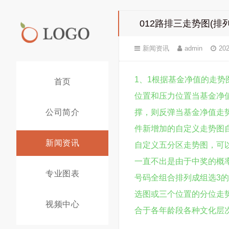
012路排三走势图(排
新闻资讯
admin
202
1、1根据基金净值的走势
首页
位置和压力位置当基金净
公司简介
撑，则反弹当基金净值走
件新增加的自定义走势图
新闻资讯
自定义五分区走势图，可
一直不出是由于中奖的概
专业图表
号码全组合排列成组选3
选图或三个位置的分位走
视频中心
合于各年龄段各种文化层