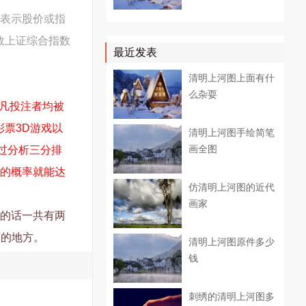
分表示股价或指
数上证综合指数
最近发表
清明上河图上面有什
么杂耍
，凡投注者均被
票3D游戏以
清明上河图手绘简笔
画全图
过分析三分排
码的概率就能达
仿清明上河图的近代
画家
上的话一共有两
面的地方。
清明上河图原件多少
钱
刺绣的清明上河图多